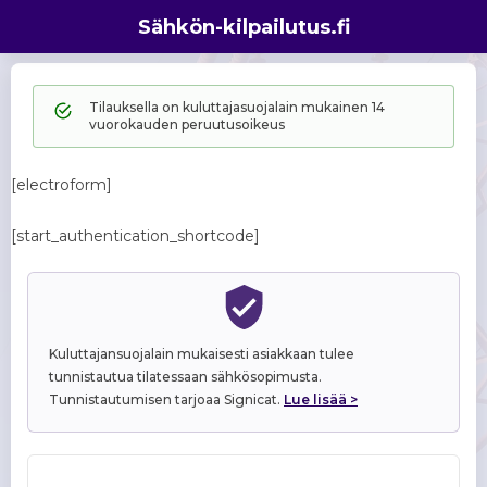
Sähkön-kilpailutus.fi
Tilauksella on kuluttajasuojalain mukainen 14
vuorokauden peruutusoikeus
[electroform]
[start_authentication_shortcode]
Kuluttajansuojalain mukaisesti asiakkaan tulee
tunnistautua tilatessaan sähkösopimusta.
Tunnistautumisen tarjoaa Signicat.
Lue lisää >