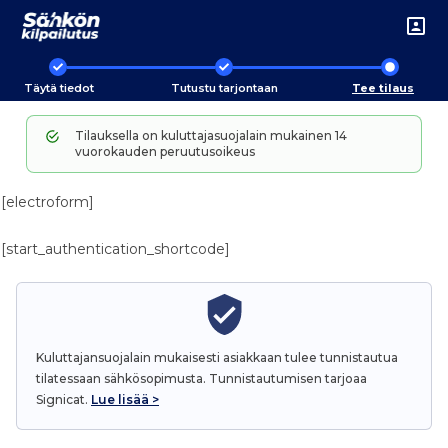
Täytä tiedot
Tutustu tarjontaan
Tee tilaus
Tilauksella on kuluttajasuojalain mukainen 14
vuorokauden peruutusoikeus
[electroform]
[start_authentication_shortcode]
Kuluttajansuojalain mukaisesti asiakkaan tulee tunnistautua
tilatessaan sähkösopimusta.
Tunnistautumisen tarjoaa
Signicat.
Lue lisää >