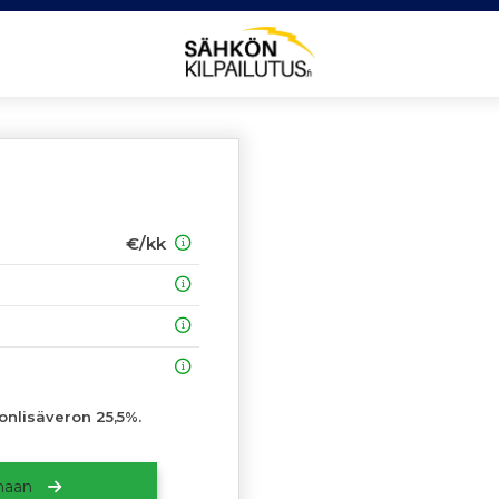
€/kk
vonlisäveron 25,5%.
amaan