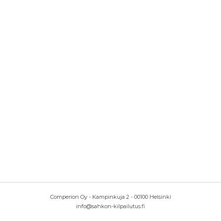
Comperion Oy - Kampinkuja 2 - 00100 Helsinki
info@sahkon-kilpailutus.fi