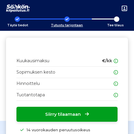
Täytä tiedot
Tutustu tarjontaan
Tee tilaus
Kuukausimaksu
€/kk
Sopimuksen kesto
Hinnoittelu
Tuotantotapa
Siirry tilaamaan
14 vuorokauden peruutusoikeus