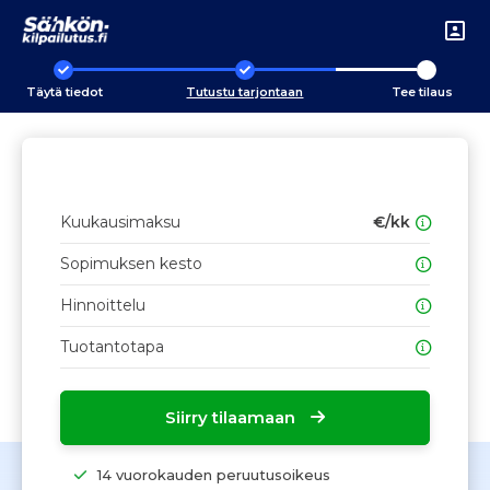
Täytä tiedot
Tutustu tarjontaan
Tee tilaus
Kuukausimaksu
€/kk
Sopimuksen kesto
Hinnoittelu
Tuotantotapa
Siirry tilaamaan
14 vuorokauden peruutusoikeus