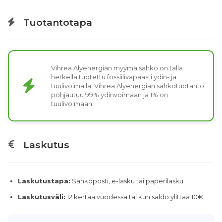
Tuotantotapa
Vihreä Älyenergian myymä sähkö on tällä
hetkellä tuotettu fossiilivapaasti ydin- ja
tuulivoimalla. Vihreä Älyenergian sähkötuotanto
pohjautuu 99% ydinvoimaan ja 1% on
tuulivoimaan.
Laskutus
Laskutustapa:
Sähköposti, e-lasku tai paperilasku
Laskutusväli:
12 kertaa vuodessa tai kun saldo ylittää 10€