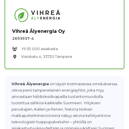
Vihreä Älyenergia Oy
2693937-4
Yli 50 000 asiakasta
Visiokatu 4, 33720 Tampere
Vihreä Älyenergia
on täysin kotimaisessa omistuksessa
oleva pieni tamperelainen energiayhtiö, joka myy
ainoastaan hiilidioksidivapailla tuotantomuodoilla
tuotettua sähköä kaikkialle Suomeen. Yrityksen
perustajien, Kallen ja Renen, historia Nokian
matkapuhelininsinööreinä näkyy aitona kehitysintona
teknologisiin huippupalveluihin – yhtiöllä on
asiakastyytyväisyydeltään ja ominaisuuksiltaan Suomen