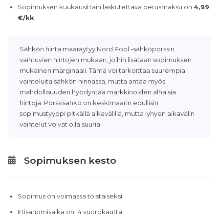
Sopimuksen kuukausittain laskutettava perusmaksu on
4,99
€/kk
Sähkön hinta määräytyy Nord Pool -sähköpörssin
vaihtuvien hintojen mukaan, joihin lisätään sopimuksen
mukainen marginaali. Tämä voi tarkoittaa suurempia
vaihteluita sähkön hinnassa, mutta antaa myös
mahdollisuuden hyödyntää markkinoiden alhaisia
hintoja. Pörssisähkö on keskimäärin edullisin
sopimustyyppi pitkällä aikavälillä, mutta lyhyen aikavälin
vaihtelut voivat olla suuria.
Sopimuksen kesto
Sopimus on voimassa toistaiseksi
Irtisanomisaika on 14 vuorokautta