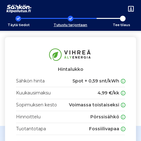
Täytä tiedot
Tutustu tarjontaan
Tee tilaus
Hintalukko
Sähkön hinta
Spot + 0,59 snt/kWh
Kuukausimaksu
4,99 €/kk
Sopimuksen kesto
Voimassa toistaiseksi
Hinnoittelu
Pörssisähkö
Tuotantotapa
Fossiilivapaa