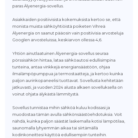
paras Älyenergia-sovellus.
Asiakkaiden positiivisista kokemuksista kertoo se, että
monista muista sähköyhtiöistä poiketen Vihreä
Älyenergia on saanut pääosin vain positiivisia arvosteluja
Googlen arvosteluissa, keskiarvon ollessa 4,6.
Yhtiön ainutlaatuinen Älyenergia-sovellus seuraa
pörssisähkön hintaa, lataa sähköautosi edullisimpina
tunteina, antaa vinkkejä energiansäästöön, ohjaa
ilmalämpöpumppua ja termostaatteja, ja kertoo kuinka
paljon aurinkopaneelisi tuottavat. Sovellusta kehitetään
jatkuvasti, ja vuoden 2024 alusta alkaen sovelluksella on
voinut ohjata älykästä lämmitystä.
Sovellus tunnistaa mihin sähköä kuluu kodissasi ja
muodostaa tämän avulla sähkönsäästöehdotuksia. Voit
nähdä, kuinka paljon säästät laskemalla kotisi lämpötilaa,
saunomalla lyhyemmän aikaa tai siirtämällä
kodinkoneittesi käyttöä edullisempiin tunteihin.