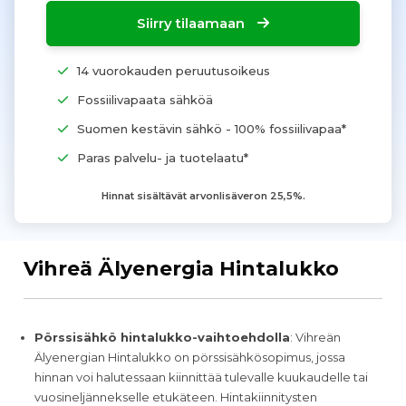
Siirry tilaamaan
14 vuorokauden peruutusoikeus
Fossiilivapaata sähköä
Suomen kestävin sähkö - 100% fossiilivapaa*
Paras palvelu- ja tuotelaatu*
Hinnat sisältävät arvonlisäveron 25,5%.
Vihreä Älyenergia Hintalukko
Pörssisähkö hintalukko-vaihtoehdolla
: Vihreän
Älyenergian Hintalukko on pörssisähkösopimus, jossa
hinnan voi halutessaan kiinnittää tulevalle kuukaudelle tai
vuosineljännekselle etukäteen. Hintakiinnitysten