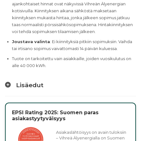
ajankohtaiset hinnat ovat näkyvissä Vihreän Älyenergian
kotisivuilla. Kiinnityksen aikana sähköstä maksetaan
kiinnityksen mukaista hintaa, jonka jälkeen sopimus jatkuu
taas normaalisti pörssisähkösopimuksena. Hintakiinnityksen
voi tehdä sopimuksen tilaamisen jälkeen.
Joustava valinta
: Ei kiinnityksiä pitkiin sopimuksiin. Vaihda
tai irtisano sopimus vaivattomasti 14 päivän kuluessa.
Tuote on tarkoitettu vain asiakkaille, joiden vuosikulutus on
alle 40 000 kWh.
Lisäedut
EPSI Rating 2025: Suomen paras
asiakastyytyväisyys
Asiakaslähtöisyys on avain tuloksiin
– Vihreä Älyenergialla on Suomen