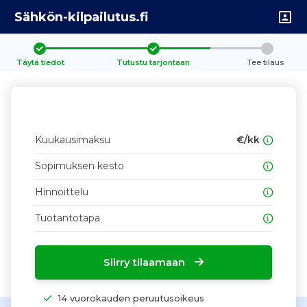
Sähkön-kilpailutus.fi
Täytä tiedot
Tutustu tarjontaan
Tee tilaus
Kuukausimaksu
€/kk
Sopimuksen kesto
Hinnoittelu
Tuotantotapa
Siirry tilaamaan
14 vuorokauden peruutusoikeus