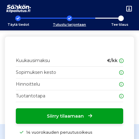
Täytä tiedot
Tutustu tarjontaan
Tee tilaus
Kuukausimaksu
€/kk
Sopimuksen kesto
Hinnoittelu
Tuotantotapa
Siirry tilaamaan
14 vuorokauden peruutusoikeus