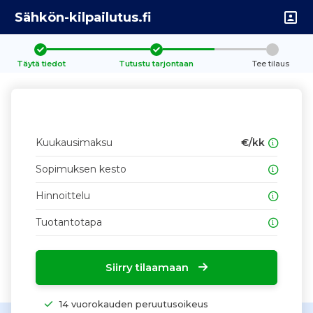
Sähkön-kilpailutus.fi
Täytä tiedot
Tutustu tarjontaan
Tee tilaus
Kuukausimaksu
€/kk
Sopimuksen kesto
Hinnoittelu
Tuotantotapa
Siirry tilaamaan
14 vuorokauden peruutusoikeus