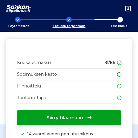
Täytä tiedot
Tutustu tarjontaan
Tee tilaus
Kuukausimaksu
€/kk
Sopimuksen kesto
Hinnoittelu
Tuotantotapa
Siirry tilaamaan
14 vuorokauden peruutusoikeus