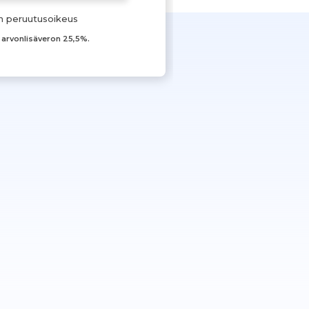
n peruutusoikeus
t arvonlisäveron 25,5%.