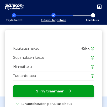
Täytä tiedot
Tutustu tarjontaan
Tee tilaus
Kuukausimaksu
€/kk
Sopimuksen kesto
Hinnoittelu
Tuotantotapa
Siirry tilaamaan
14 vuorokauden peruutusoikeus