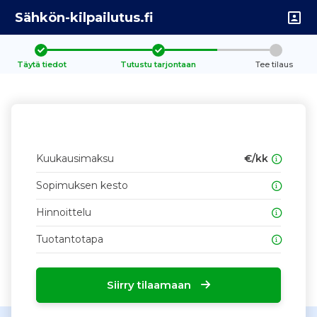
Sähkön-kilpailutus.fi
Täytä tiedot
Tutustu tarjontaan
Tee tilaus
Kuukausimaksu
€/kk
Sopimuksen kesto
Hinnoittelu
Tuotantotapa
Siirry tilaamaan