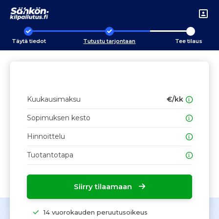
Täytä tiedot
Tutustu tarjontaan
Tee tilaus
Kuukausimaksu
€/kk
Sopimuksen kesto
Hinnoittelu
Tuotantotapa
Siirry tilaamaan
14 vuorokauden peruutusoikeus