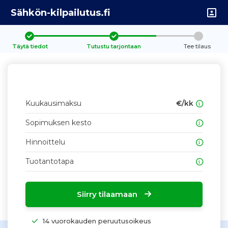
Sähkön-kilpailutus.fi
Täytä tiedot
Tutustu tarjontaan
Tee tilaus
Kuukausimaksu
€/kk
Sopimuksen kesto
Hinnoittelu
Tuotantotapa
Siirry tilaamaan
14 vuorokauden peruutusoikeus