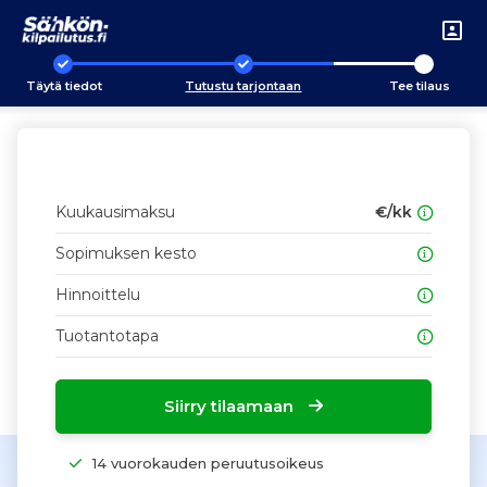
Täytä tiedot
Tutustu tarjontaan
Tee tilaus
Kuukausimaksu
€/kk
Sopimuksen kesto
Hinnoittelu
Tuotantotapa
Siirry tilaamaan
14 vuorokauden peruutusoikeus