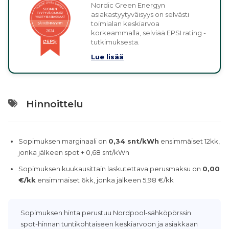
Nordic Green Energyn
asiakastyytyväisyys on selvästi
toimialan keskiarvoa
korkeammalla, selviää EPSI rating -
tutkimuksesta.
Lue lisää
Hinnoittelu
Sopimuksen marginaali on
0,34 snt/kWh
ensimmäiset 12kk,
jonka jälkeen spot + 0,68 snt/kWh
Sopimuksen kuukausittain laskutettava perusmaksu on
0,00
€/kk
ensimmäiset 6kk, jonka jälkeen 5,98 €/kk
Sopimuksen hinta perustuu Nordpool-sähköpörssin
spot-hinnan tuntikohtaiseen keskiarvoon ja asiakkaan