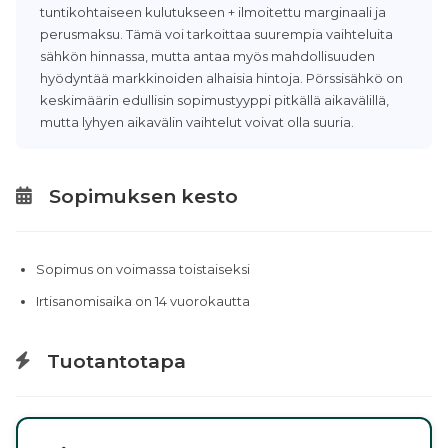
tuntikohtaiseen kulutukseen + ilmoitettu marginaali ja
perusmaksu. Tämä voi tarkoittaa suurempia vaihteluita
sähkön hinnassa, mutta antaa myös mahdollisuuden
hyödyntää markkinoiden alhaisia hintoja. Pörssisähkö on
keskimäärin edullisin sopimustyyppi pitkällä aikavälillä,
mutta lyhyen aikavälin vaihtelut voivat olla suuria.
Sopimuksen kesto
Sopimus on voimassa toistaiseksi
Irtisanomisaika on 14 vuorokautta
Tuotantotapa