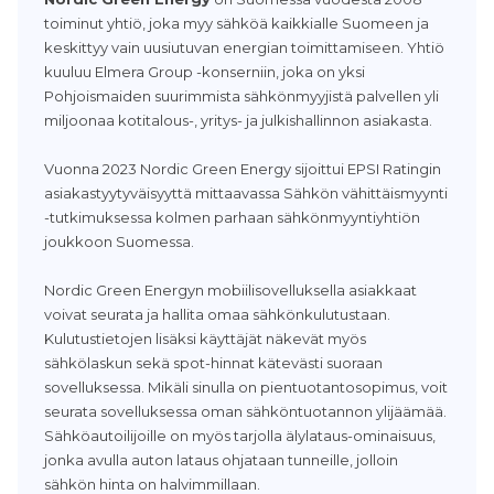
toiminut yhtiö, joka myy sähköä kaikkialle Suomeen ja
keskittyy vain uusiutuvan energian toimittamiseen. Yhtiö
kuuluu Elmera Group -konserniin, joka on yksi
Pohjoismaiden suurimmista sähkönmyyjistä palvellen yli
miljoonaa kotitalous-, yritys- ja julkishallinnon asiakasta.
Vuonna 2023 Nordic Green Energy sijoittui EPSI Ratingin
asiakastyytyväisyyttä mittaavassa Sähkön vähittäismyynti
-tutkimuksessa kolmen parhaan sähkönmyyntiyhtiön
joukkoon Suomessa.
Nordic Green Energyn mobiilisovelluksella asiakkaat
voivat seurata ja hallita omaa sähkönkulutustaan.
Kulutustietojen lisäksi käyttäjät näkevät myös
sähkölaskun sekä spot-hinnat kätevästi suoraan
sovelluksessa. Mikäli sinulla on pientuotantosopimus, voit
seurata sovelluksessa oman sähköntuotannon ylijäämää.
Sähköautoilijoille on myös tarjolla älylataus-ominaisuus,
jonka avulla auton lataus ohjataan tunneille, jolloin
sähkön hinta on halvimmillaan.