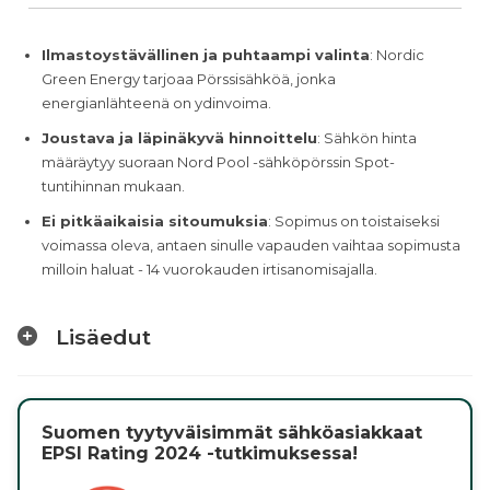
Ilmastoystävällinen ja puhtaampi valinta
: Nordic
Green Energy tarjoaa Pörssisähköä, jonka
energianlähteenä on ydinvoima.
Joustava ja läpinäkyvä hinnoittelu
: Sähkön hinta
määräytyy suoraan Nord Pool -sähköpörssin Spot-
tuntihinnan mukaan.
Ei pitkäaikaisia sitoumuksia
: Sopimus on toistaiseksi
voimassa oleva, antaen sinulle vapauden vaihtaa sopimusta
milloin haluat - 14 vuorokauden irtisanomisajalla.
Lisäedut
Suomen tyytyväisimmät sähköasiakkaat
EPSI Rating 2024 -tutkimuksessa!