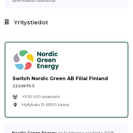
sähkölaskun saavuttua.
Yritystiedot
Switch Nordic Green AB Filial Finland
2220675-5
Yli 50 000 asiakasta
Myllykatu 15, 65100 Vaasa
Nordic Green Energy
on Suomessa vuodesta 2008