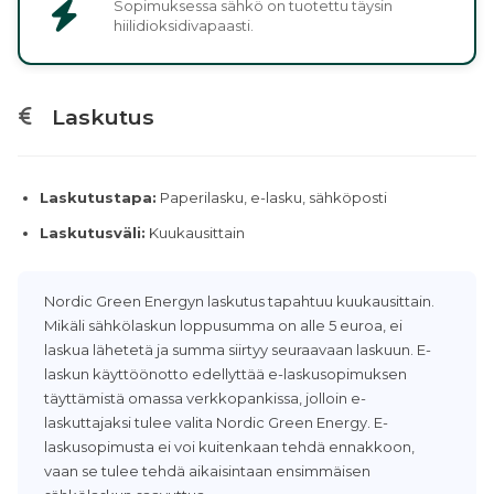
Sopimuksessa sähkö on tuotettu täysin
hiilidioksidivapaasti.
Laskutus
Laskutustapa:
Paperilasku, e-lasku, sähköposti
Laskutusväli:
Kuukausittain
Nordic Green Energyn laskutus tapahtuu kuukausittain.
Mikäli sähkölaskun loppusumma on alle 5 euroa, ei
laskua lähetetä ja summa siirtyy seuraavaan laskuun. E-
laskun käyttöönotto edellyttää e-laskusopimuksen
täyttämistä omassa verkkopankissa, jolloin e-
laskuttajaksi tulee valita Nordic Green Energy. E-
laskusopimusta ei voi kuitenkaan tehdä ennakkoon,
vaan se tulee tehdä aikaisintaan ensimmäisen