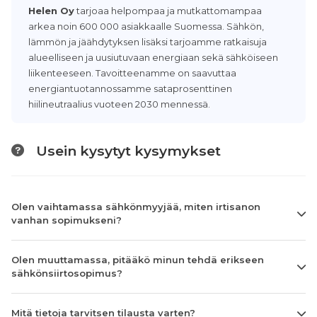
Helen Oy
tarjoaa helpompaa ja mutkattomampaa
arkea noin 600 000 asiakkaalle Suomessa. Sähkön,
lämmön ja jäähdytyksen lisäksi tarjoamme ratkaisuja
alueelliseen ja uusiutuvaan energiaan sekä sähköiseen
liikenteeseen. Tavoitteenamme on saavuttaa
energiantuotannossamme sataprosenttinen
hiilineutraalius vuoteen 2030 mennessä.
Usein kysytyt kysymykset
Olen vaihtamassa sähkönmyyjää, miten irtisanon
vanhan sopimukseni?
Olen muuttamassa, pitääkö minun tehdä erikseen
sähkönsiirtosopimus?
Mitä tietoja tarvitsen tilausta varten?