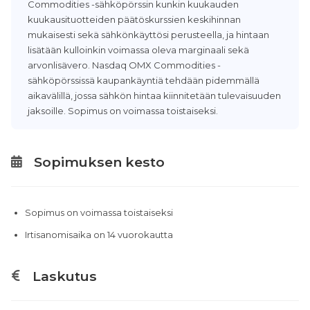
Commodities -sähköpörssin kunkin kuukauden
kuukausituotteiden päätöskurssien keskihinnan
mukaisesti sekä sähkönkäyttösi perusteella, ja hintaan
lisätään kulloinkin voimassa oleva marginaali sekä
arvonlisävero.​ Nasdaq OMX Commodities -
sähköpörssissä kaupankäyntiä tehdään pidemmällä
aikavälillä, jossa sähkön hintaa kiinnitetään tulevaisuuden
jaksoille. Sopimus on voimassa toistaiseksi.
Sopimuksen kesto
Sopimus on voimassa toistaiseksi
Irtisanomisaika on 14 vuorokautta
Laskutus