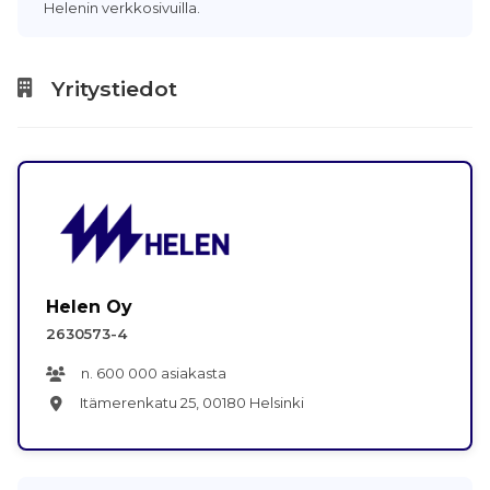
Helenin verkkosivuilla.
Yritystiedot
Helen Oy
2630573-4
n. 600 000 asiakasta
Itämerenkatu 25, 00180 Helsinki