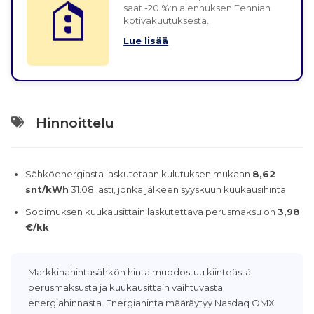
saat -20 %:n alennuksen Fennian
kotivakuutuksesta.
Lue lisää
Hinnoittelu
Sähköenergiasta laskutetaan kulutuksen mukaan
8,62
snt/kWh
31.08. asti, jonka jälkeen syyskuun kuukausihinta
Sopimuksen kuukausittain laskutettava perusmaksu on
3,98
€/kk
Markkinahintasähkön hinta muodostuu kiinteästä
perusmaksusta ja kuukausittain vaihtuvasta
energiahinnasta. Energiahinta määräytyy Nasdaq OMX