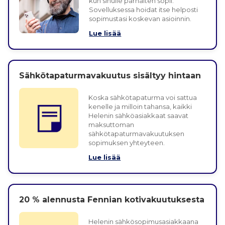
kun sinulle parhaiten sopii.
Sovelluksessa hoidat itse helposti
sopimustasi koskevan asioinnin.
Lue lisää
Sähkötapaturmavakuutus sisältyy hintaan
Koska sähkötapaturma voi sattua
kenelle ja milloin tahansa, kaikki
Helenin sähköasiakkaat saavat
maksuttoman
sähkötapaturmavakuutuksen
sopimuksen yhteyteen.
Lue lisää
20 % alennusta Fennian kotivakuutuksesta
Helenin sähkösopimusasiakkaana