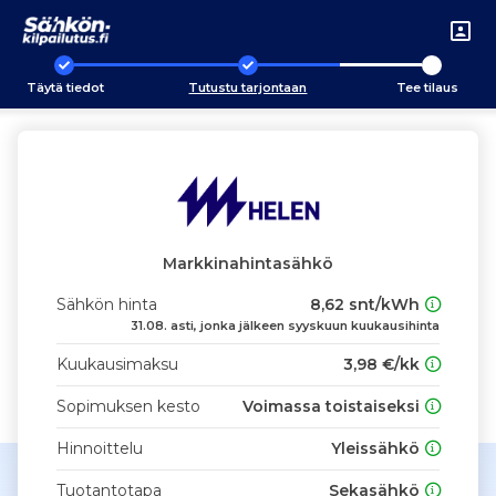
Täytä tiedot
Tutustu tarjontaan
Tee tilaus
Markkinahintasähkö
Sähkön hinta
8,62 snt/kWh
31.08. asti, jonka jälkeen syyskuun kuukausihinta
Kuukausimaksu
3,98 €/kk
Sopimuksen kesto
Voimassa toistaiseksi
Hinnoittelu
Yleissähkö
Tuotantotapa
Sekasähkö