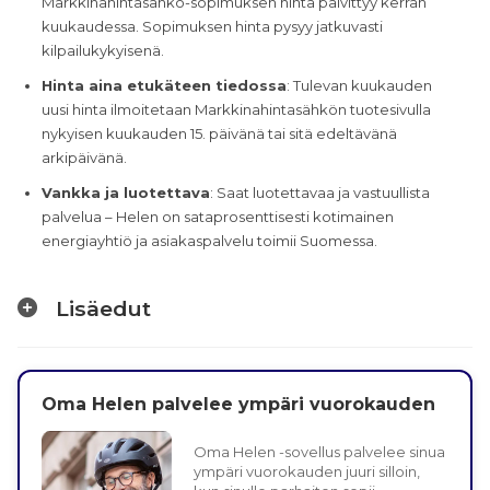
Markkinahintasähkö-sopimuksen hinta päivittyy kerran
kuukaudessa. Sopimuksen hinta pysyy jatkuvasti
kilpailukykyisenä.​
Hinta aina etukäteen tiedossa
: Tulevan kuukauden
uusi hinta ilmoi­tetaan Markkinahintasähkön tuotesivulla
nykyisen kuukauden 15. päivänä tai sitä edeltävänä
arkipäivänä.
Vankka ja luotettava
: Saat luotettavaa ja vastuullista
palvelua – Helen on sataprosenttisesti kotimainen
energiayhtiö ja asiakaspalvelu toimii Suomessa.
Lisäedut
Oma Helen palvelee ympäri vuorokauden
Oma Helen -sovellus palvelee sinua
ympäri vuorokauden juuri silloin,