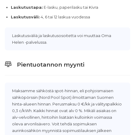
Laskutustapa:
E-lasku, paperilasku tai Kivra
Laskutusväli:
4, 6 tai 12 laskua vuodessa
Laskutusväliä ja laskutusosoitetta voi muuttaa Oma
Helen -palvelussa.
Pientuotannon myynti
Maksamme sähköstä spot-hinnan, eli pohjoismaisen
sähköpörssin (Nord Pool Spot) ilmoittaman Suomen
hinta-alueen hinnan. Perusmaksu 0 €/kk ja välityspalkkio
0,3 c/kWh. Kaikki hinnat ovat alv 0 %. Mikäli asiakas on
alv-velvollinen, hintoihin lisätään kulloinkin voimassa
oleva arvonlisävero. Voit tehdä sopimuksen
aurinkosähkön myynnistä sopimustilauksen jälkeen