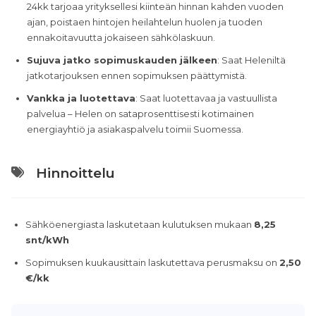
24kk tarjoaa yrityksellesi kiinteän hinnan kahden vuoden
ajan, poistaen hintojen heilahtelun huolen ja tuoden
ennakoitavuutta jokaiseen sähkölaskuun.
Sujuva jatko sopimuskauden jälkeen
: Saat Heleniltä
jatkotarjouksen ennen sopimuksen päättymistä.
Vankka ja luotettava
: Saat luotettavaa ja vastuullista
palvelua – Helen on sataprosenttisesti kotimainen
energiayhtiö ja asiakaspalvelu toimii Suomessa.
Hinnoittelu
Sähköenergiasta laskutetaan kulutuksen mukaan
8,25
snt/kWh
Sopimuksen kuukausittain laskutettava perusmaksu on
2,50
€/kk