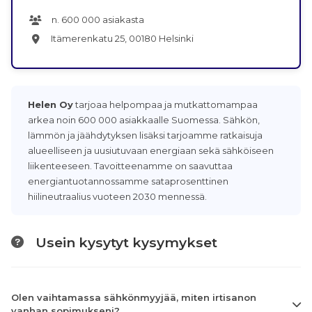
n. 600 000 asiakasta
Itämerenkatu 25, 00180 Helsinki
Helen Oy
tarjoaa helpompaa ja mutkattomampaa
arkea noin 600 000 asiakkaalle Suomessa. Sähkön,
lämmön ja jäähdytyksen lisäksi tarjoamme ratkaisuja
alueelliseen ja uusiutuvaan energiaan sekä sähköiseen
liikenteeseen. Tavoitteenamme on saavuttaa
energiantuotannossamme sataprosenttinen
hiilineutraalius vuoteen 2030 mennessä.
Usein kysytyt kysymykset
Olen vaihtamassa sähkönmyyjää, miten irtisanon
vanhan sopimukseni?