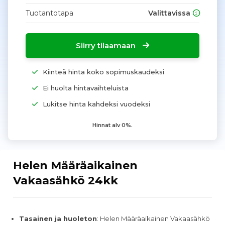
Tuotantotapa
Valittavissa
Siirry tilaamaan
Kiinteä hinta koko sopimuskaudeksi
Ei huolta hintavaihteluista
Lukitse hinta kahdeksi vuodeksi
Hinnat alv 0%.
Helen Määräaikainen
Vakaasähkö 24kk
Tasainen ja huoleton
: Helen Määräaikainen Vakaasähkö