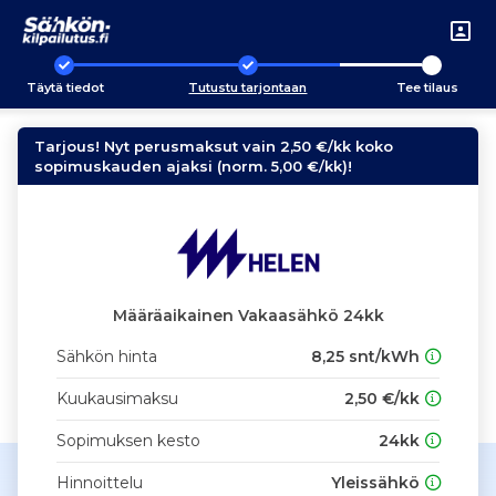
Täytä tiedot
Tutustu tarjontaan
Tee tilaus
Tarjous! Nyt perusmaksut vain 2,50 €/kk koko
sopimuskauden ajaksi (norm. 5,00 €/kk)!
Määräaikainen Vakaasähkö 24kk
Sähkön hinta
8,25 snt/kWh
Kuukausimaksu
2,50 €/kk
Sopimuksen kesto
24kk
Hinnoittelu
Yleissähkö