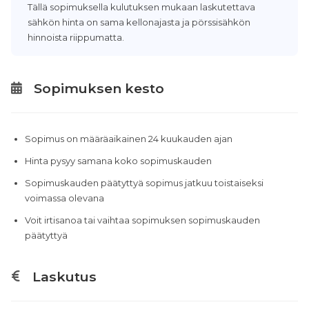
Tällä sopimuksella kulutuksen mukaan laskutettava
sähkön hinta on sama kellonajasta ja pörssisähkön
hinnoista riippumatta.
Sopimuksen kesto
Sopimus on määräaikainen 24 kuukauden ajan
Hinta pysyy samana koko sopimuskauden
Sopimuskauden päätyttyä sopimus jatkuu toistaiseksi
voimassa olevana
Voit irtisanoa tai vaihtaa sopimuksen sopimuskauden
päätyttyä
Laskutus