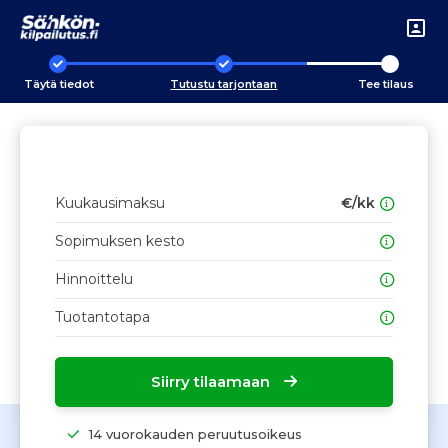
Täytä tiedot
Tutustu tarjontaan
Tee tilaus
Kuukausimaksu
€/kk
Sopimuksen kesto
Hinnoittelu
Tuotantotapa
Siirry tilaamaan
14 vuorokauden peruutusoikeus