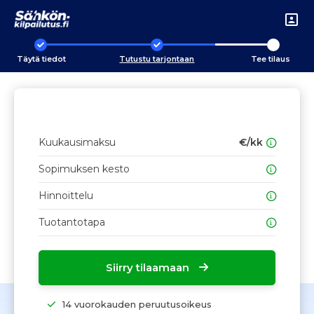
Täytä tiedot
Tutustu tarjontaan
Tee tilaus
Kuukausimaksu
€/kk
Sopimuksen kesto
Hinnoittelu
Tuotantotapa
Siirry tilaamaan
14 vuorokauden peruutusoikeus