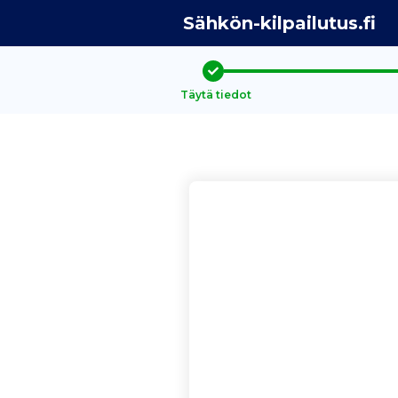
Sähkön-kilpailutus.fi
Täytä tiedot