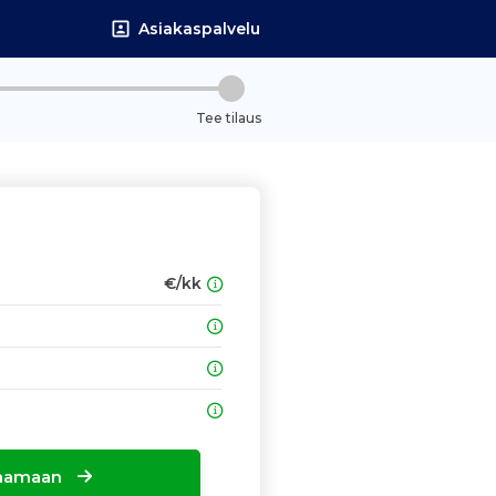
Asiakaspalvelu
Tee tilaus
€/kk
ilaamaan