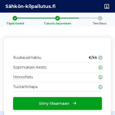
Sähkön-kilpailutus.fi
Täytä tiedot
Tutustu tarjontaan
Tee tilaus
Kuukausimaksu
€/kk
Sopimuksen kesto
Hinnoittelu
Tuotantotapa
Siirry tilaamaan