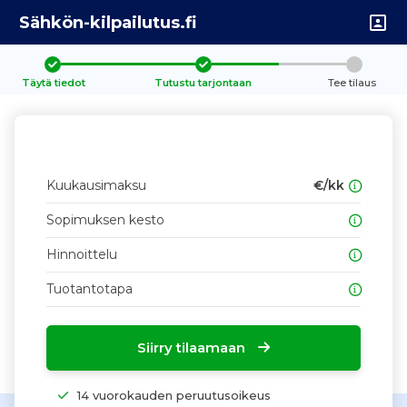
Sähkön-kilpailutus.fi
Täytä tiedot
Tutustu tarjontaan
Tee tilaus
Kuukausimaksu
€/kk
Sopimuksen kesto
Hinnoittelu
Tuotantotapa
Siirry tilaamaan
14 vuorokauden peruutusoikeus