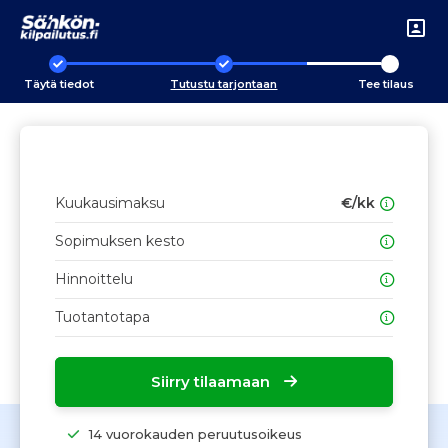
Täytä tiedot
Tutustu tarjontaan
Tee tilaus
Kuukausimaksu
€/kk
Sopimuksen kesto
Hinnoittelu
Tuotantotapa
Siirry tilaamaan
14 vuorokauden peruutusoikeus