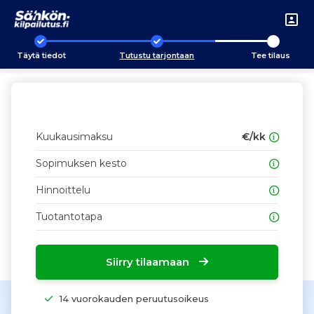
Täytä tiedot
Tutustu tarjontaan
Tee tilaus
Kuukausimaksu
€/kk
Sopimuksen kesto
Hinnoittelu
Tuotantotapa
Siirry tilaamaan
14 vuorokauden peruutusoikeus