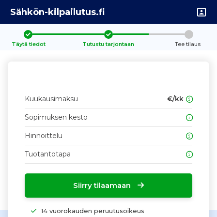
Sähkön-kilpailutus.fi
Täytä tiedot
Tutustu tarjontaan
Tee tilaus
Kuukausimaksu
€/kk
Sopimuksen kesto
Hinnoittelu
Tuotantotapa
Siirry tilaamaan
14 vuorokauden peruutusoikeus