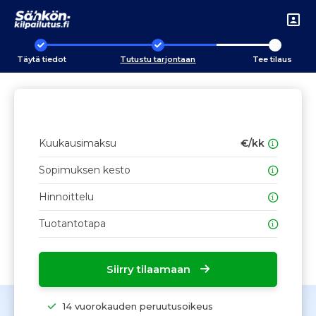
Täytä tiedot
Tutustu tarjontaan
Tee tilaus
Kuukausimaksu
€/kk
Sopimuksen kesto
Hinnoittelu
Tuotantotapa
Siirry tilaamaan
14 vuorokauden peruutusoikeus