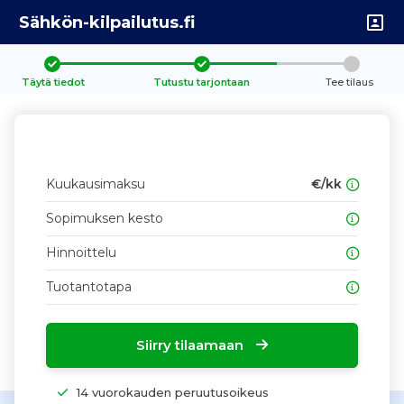
Sähkön-kilpailutus.fi
Täytä tiedot
Tutustu tarjontaan
Tee tilaus
Kuukausimaksu
€/kk
Sopimuksen kesto
Hinnoittelu
Tuotantotapa
Siirry tilaamaan
14 vuorokauden peruutusoikeus