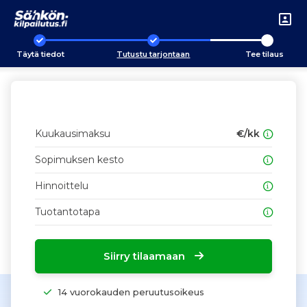
Täytä tiedot
Tutustu tarjontaan
Tee tilaus
Kuukausimaksu
€/kk
Sopimuksen kesto
Hinnoittelu
Tuotantotapa
Siirry tilaamaan
14 vuorokauden peruutusoikeus