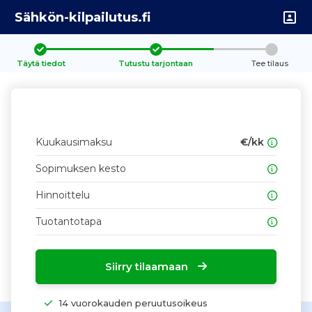
Sähkön-kilpailutus.fi
Täytä tiedot
Tutustu tarjontaan
Tee tilaus
Kuukausimaksu
€/kk
Sopimuksen kesto
Hinnoittelu
Tuotantotapa
Siirry tilaamaan
14 vuorokauden peruutusoikeus