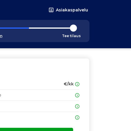
Asiakaspalvelu
an
Tee tilaus
€/kk
o