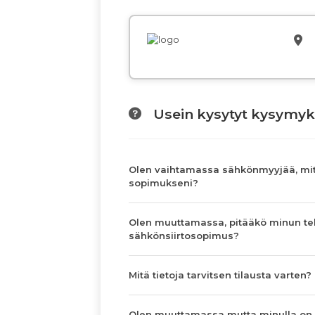
Usein kysytyt kysymyk
Olen vaihtamassa sähkönmyyjää, mit
sopimukseni?
Olen muuttamassa, pitääkö minun te
sähkönsiirtosopimus?
Mitä tietoja tarvitsen tilausta varten?
Olen muuttamassa mutta minulla on