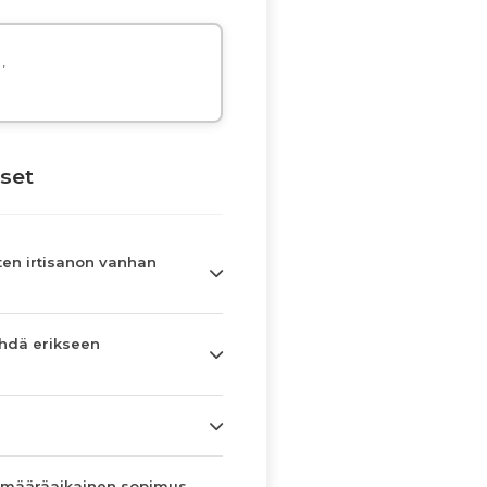
,
set
en irtisanon vanhan
hdä erikseen
 määräaikainen sopimus