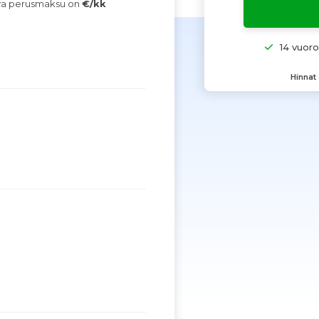
ava perusmaksu on
€/kk
14 vuor
Hinnat