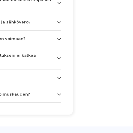
 ja sähkövero?
en voimaan?
tukseni ei katkea
opimuskauden?