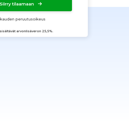
Siirry tilaamaan
okauden peruutusoikeus
 sisältävät arvonlisäveron 25,5%.