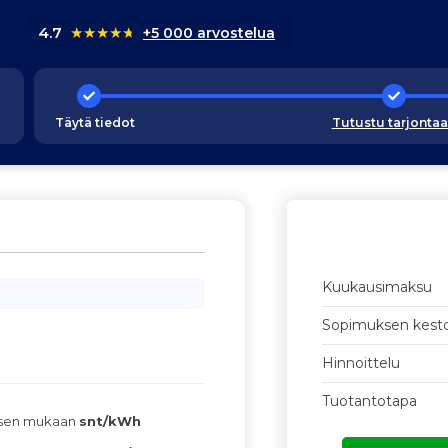
4.7
★
★
★
★
★
+5 000 arvostelua
Täytä tiedot
Tutustu tarjonta
Kuukausimaksu
Sopimuksen kest
Hinnoittelu
Tuotantotapa
ksen mukaan
snt/kWh