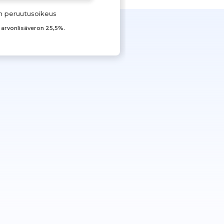
n peruutusoikeus
t arvonlisäveron 25,5%.