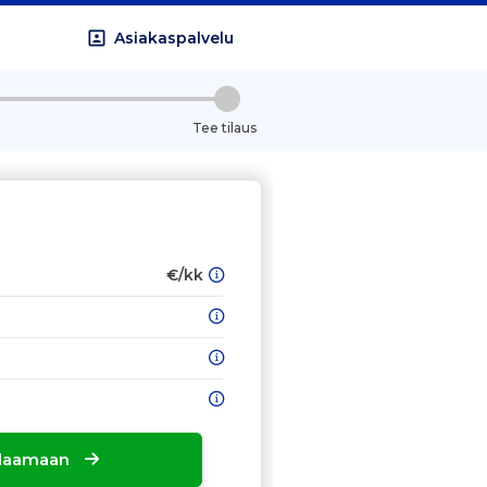
Asiakaspalvelu
Tee tilaus
€/kk
tilaamaan