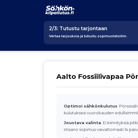
2/3: Tutustu tarjontaan
Vertaa tarjouksia ja tutustu sopimustetoihin.
Aalto Fossiilivapaa Pö
Optimoi sähkönkulutus
: Pörssisä
kulutuksesi vuorokauden edullisimmill
Joustava valinta
: Ei kiinnityksiä pit
irtisano sopimus vaivattomasti 14 päiv