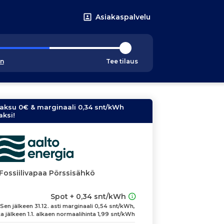
Asiakaspalvelu
an
Tee tilaus
aksu 0€ & marginaali 0,34 snt/kWh
ksi!
 Fossiilivapaa Pörssisähkö
Spot + 0,34 snt/kWh
en jälkeen 31.12. asti marginaali 0,54 snt/kWh,
a jälkeen 1.1. alkaen normaalihinta 1,99 snt/kWh