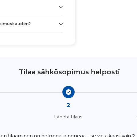
opimuskauden?
Tilaa sähkösopimus helposti
2
Lähetä tilaus
n tilaaminen on helppoa ja nopeaa – se vie aikaasi vain 2 