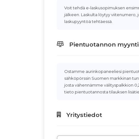
Voit tehdä e-laskusopimuksen ensim
jälkeen. Laskulta löytyy viitenumero, 
laskupyyntöä tehtäessä.
Pientuotannon myynti
Ostamme aurinkopaneeliesi pientuo
sähköpörssin Suomen markkinan tunt
josta vähennämme välityspalkkion 0,2
tieto pientuotannosta tilauksen lisät
Yritystiedot