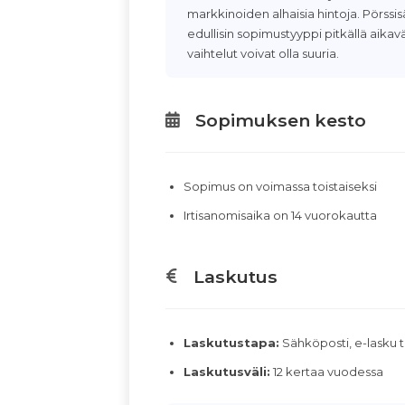
markkinoiden alhaisia hintoja. Pörss
edullisin sopimustyyppi pitkällä aikavä
vaihtelut voivat olla suuria.
Sopimuksen kesto
Sopimus on voimassa toistaiseksi
Irtisanomisaika on 14 vuorokautta
Laskutus
Laskutustapa:
Sähköposti, e-lasku t
Laskutusväli:
12 kertaa vuodessa