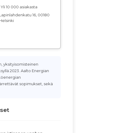
Yli 10 000 asiakasta
Lapinlahdenkatu 16, 00180
Helsinki
, yksityisomisteinen
ksyllä 2023. Aalto Energian
hköenergian
rrettävät sopimukset, sekä
set