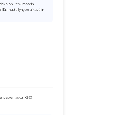
isähkö on keskimäärin
lillä, mutta lyhyen aikavälin
ai paperilasku (+2€)