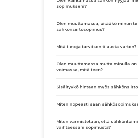
Olen vaihtamassa sähkönmyyjää, mit
sopimukseni?
Olen muuttamassa, pitääkö minun te
sähkönsiirtosopimus?
Mitä tietoja tarvitsen tilausta varten?
Olen muuttamassa mutta minulla on
voimassa, mitä teen?
Sisältyykö hintaan myös sähkönsiirto
Miten nopeasti saan sähkösopimuks
Miten varmistetaan, että sähköntoimi
vaihtaessani sopimusta?