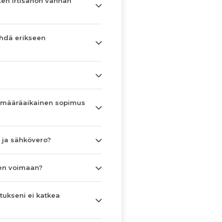
en irtisanon vanhan
hdä erikseen
 määräaikainen sopimus
 ja sähkövero?
en voimaan?
tukseni ei katkea