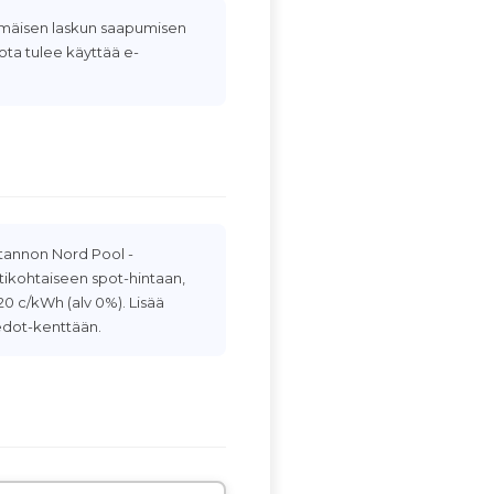
mäisen laskun saapumisen
jota tulee käyttää e-
tannon Nord Pool -
ikohtaiseen spot-hintaan,
0 c/kWh (alv 0%). Lisää
iedot-kenttään.