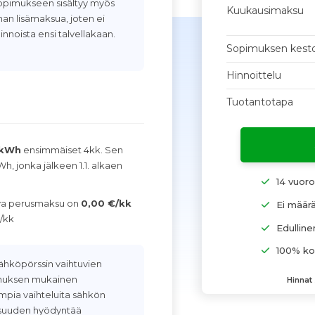
Sopimukseen sisältyy myös
Kuukausimaksu
man lisämaksua, joten ei
innoista ensi talvellakaan.
Sopimuksen kest
Hinnoittelu
Tuotantotapa
/kWh
ensimmäiset 4kk. Sen
Wh, jonka jälkeen 1.1. alkaen
14 vuor
ava perusmaksu on
0,00 €/kk
Ei määr
/kk
Edulline
100% kot
ähköpörssin vaihtuvien
pimuksen mukainen
Hinnat
empia vaihteluita sähkön
isuuden hyödyntää