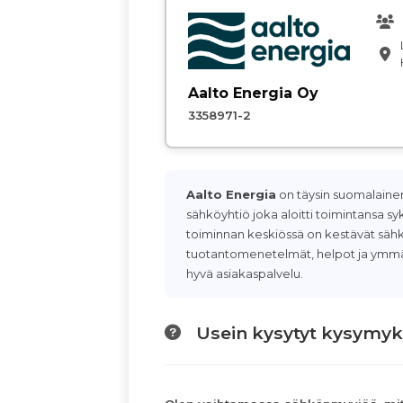
Aalto Energia Oy
3358971-2
Aalto Energia
on täysin suomalainen
sähköyhtiö joka aloitti toimintansa sy
toiminnan keskiössä on kestävät sä
tuotantomenetelmät, helpot ja ymmä
hyvä asiakaspalvelu.
Usein kysytyt kysymyk