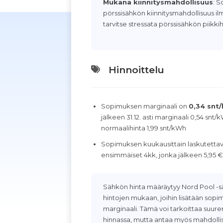
Mukana kiinnitysmahdollisuus
: 
pörssisähkön kiinnitysmahdollisuus il
tarvitse stressata pörssisähkön piikkih
Hinnoittelu
Sopimuksen marginaali on
0,34 snt
jälkeen 31.12. asti marginaali 0,54 snt/k
normaalihinta 1,99 snt/kWh
Sopimuksen kuukausittain laskutett
ensimmäiset 4kk, jonka jälkeen 5,95 €
Sähkön hinta määräytyy Nord Pool -s
hintojen mukaan, joihin lisätään so
marginaali. Tämä voi tarkoittaa suur
hinnassa, mutta antaa myös mahdoll