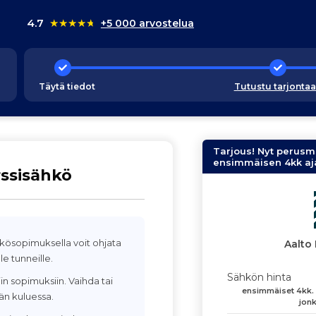
4.7
★
★
★
★
★
+5 000 arvostelua
Täytä tiedot
Tutustu tarjonta
Tarjous! Nyt perusm
ensimmäisen 4kk aja
rssisähkö
hkösopimuksella voit ohjata
Aalto
e tunneille.
Sähkön hinta
kiin sopimuksiin. Vaihda tai
ensimmäiset 4kk. S
än kuluessa.
jonk