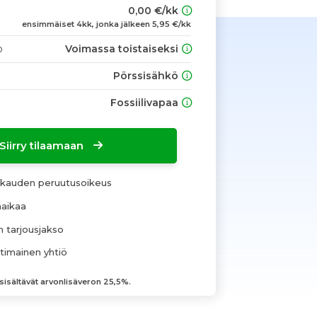
0,00 €/kk
ensimmäiset 4kk, jonka jälkeen 5,95 €/kk
o
Voimassa toistaiseksi
Pörssisähkö
Fossiilivapaa
Siirry tilaamaan
okauden peruutusoikeus
äaikaa
n tarjousjakso
imainen yhtiö
 sisältävät arvonlisäveron 25,5%.