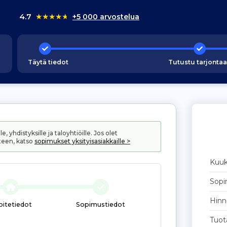
4.7
★
★
★
★
★
+5 000 arvostelua
Täytä tiedot
Tutustu tarjonta
, yhdistyksille ja taloyhtiöille. Jos olet
teen, katso
sopimukset yksityisasiakkaille >
Kuu
Sopi
Hinn
oitetiedot
Sopimustiedot
Tuot