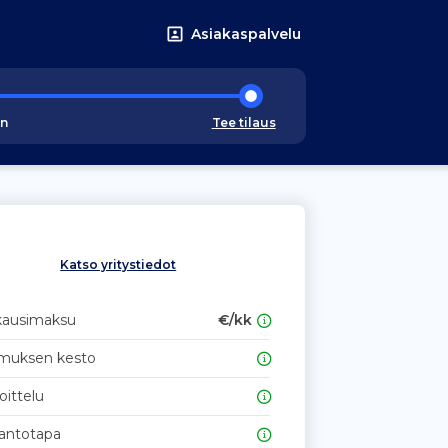
Asiakaspalvelu
an
Tee tilaus
Katso yritystiedot
kausimaksu
€/kk
muksen kesto
oittelu
antotapa