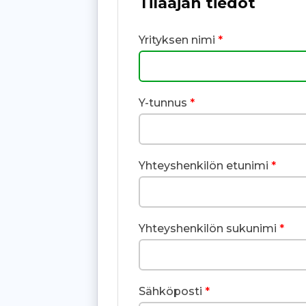
Tilaajan tiedot
Yrityksen nimi
*
Y-tunnus
*
Yhteyshenkilön etunimi
*
Yhteyshenkilön sukunimi
*
Sähköposti
*