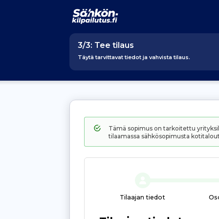
3/3: Tee tilaus
Täytä tarvittavat tiedot ja vahvista tilaus.
Tämä sopimus on tarkoitettu yrityksille
tilaamassa sähkösopimusta kotitalou
Tilaajan tiedot
Os