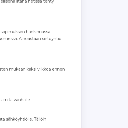
isenä iltana netissä tehty
hkösopimuksen hankinnassa
 Suomessa. Ainoastaan siirtoyhtiö
itusten mukaan kaksi viikkoa ennen
, mitä vanhalle
a sähköyhtiölle. Tällöin