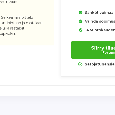
alvempaan
Sähköt voimaa
:
Selkeä hinnoittelu
Vaihda sopimus 
untihintaan ja matalaan
luilla räätälöit
14 vuorokauden
sopivaksi.
Siirry ti
Fortum.
Satojatuhansia 