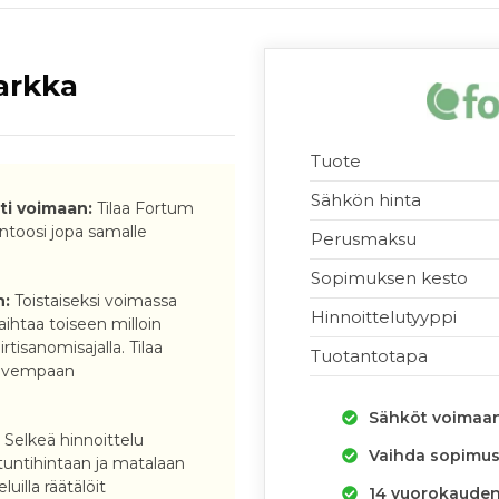
arkka
Tuote
Sähkön hinta
i voimaan:
Tilaa Fortum
ntoosi jopa samalle
Perusmaksu
Sopimuksen kesto
n:
Toistaiseksi voimassa
Hinnoittelutyyppi
ihtaa toiseen milloin
tisanomisajalla. Tilaa
Tuotantotapa
alvempaan
Sähköt voimaa
:
Selkeä hinnoittelu
Vaihda sopimus 
untihintaan ja matalaan
luilla räätälöit
14 vuorokauden