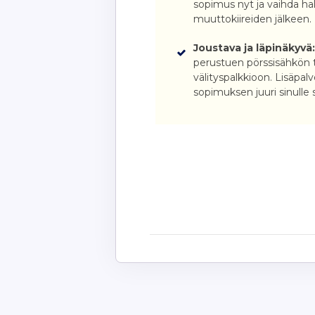
sopimus nyt ja vaihda h
muuttokiireiden jälkeen.
Joustava ja läpinäkyvä
perustuen pörssisähkön t
välityspalkkioon. Lisäpalve
sopimuksen juuri sinulle 