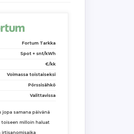
Fortum Tarkka
Spot + snt/kWh
€/kk
Voimassa toistaiseksi
Pörssisähkö
Valittavissa
n jopa samana päivänä
toiseen milloin haluat
 irtisanomisaika