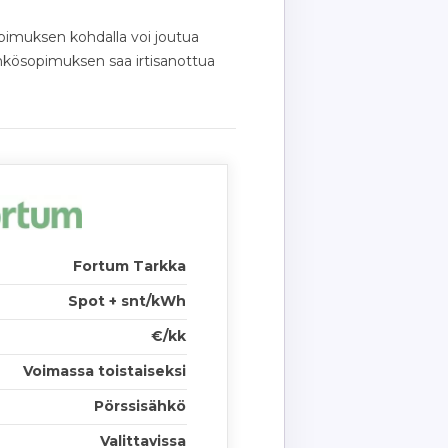
opimuksen kohdalla voi joutua
hkösopimuksen saa irtisanottua
Fortum Tarkka
Spot + snt/kWh
€/kk
Voimassa toistaiseksi
Pörssisähkö
Valittavissa