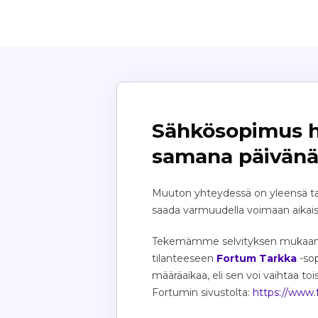
Sähkösopimus he
samana päivän
Muuton yhteydessä on yleensä ta
saada varmuudella voimaan aikaisi
Tekemämme selvityksen mukaan sä
tilanteeseen
Fortum Tarkka
-sop
määräaikaa, eli sen voi vaihtaa to
Fortumin sivustolta:
https://www.