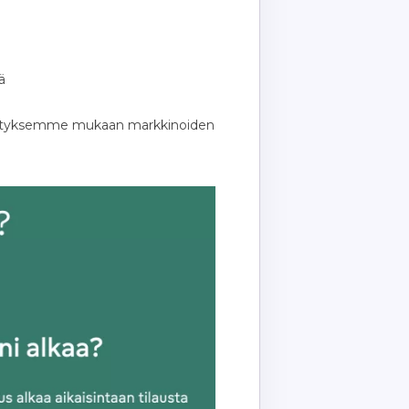
ä
lvityksemme mukaan markkinoiden