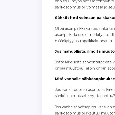
onnistuu myös netissä tehtyyn t
sähkösopimus oli voimassa jo seu
Sähköt heti voimaan paikkaku
Olipa asuinpaikkakuntasi mikä ta
asuinpaikalla ei ole merkitystä, si
määräytyy asuinpaikkakunnan mu
Jos mahdollista, ilmoita muuto
Jotta kiireiseltä sähköntarpeelta 
omaa muuttoa. Tällöin oman sopi
Mitä vanhalle sähkösopimukse
Jos hankit uuteen asuntoosi kiire
sähkösopimukselle nyt tapahtuu
Jos vanha sähkösopimuksesi on määr
sähkösopimus purkautuu muuton