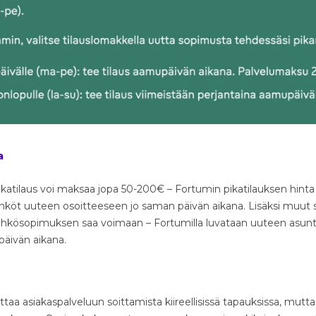
a
ikatilaus voi maksaa jopa 50-200€ – Fortumin pikatilauksen hinta on
sähköt uuteen osoitteeseen jo saman päivän aikana. Lisäksi muut s
sähkösopimuksen saa voimaan – Fortumilla luvataan uuteen asun
päivän aikana.
aa asiakaspalveluun soittamista kiireellisissä tapauksissa, mutta