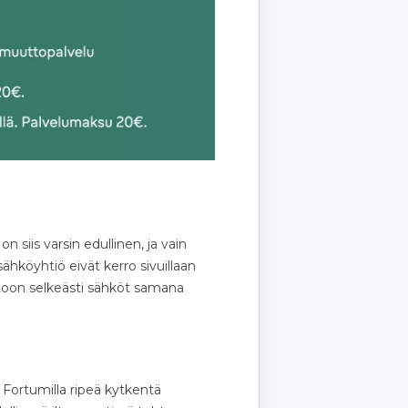
 siis varsin edullinen, ja vain
ähköyhtiö eivät kerro sivuillaan
toon selkeästi sähköt samana
 Fortumilla ripeä kytkentä