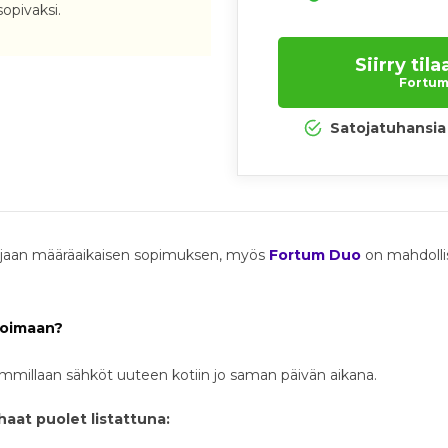
sopivaksi.
Siirry ti
Fortum.
Satojatuhansia 
 sijaan määräaikaisen sopimuksen, myös
Fortum Duo
on mahdollis
voimaan?
mmillaan sähköt uuteen kotiin jo saman päivän aikana.
aat puolet listattuna: