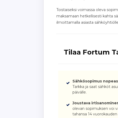
Toistaiseksi voimassa oleva sopim
maksamaan hetkellisesti kahta sä
ilmoittamalla asiasta sähköyhtiölle
Tilaa Fortum T
Sähkösopimus nopeast
Tarkka ja saat sähköt asu
päivälle.
Joustava irtisanomine
olevan sopimuksen voi va
tahansa 14 vuorokauden ir