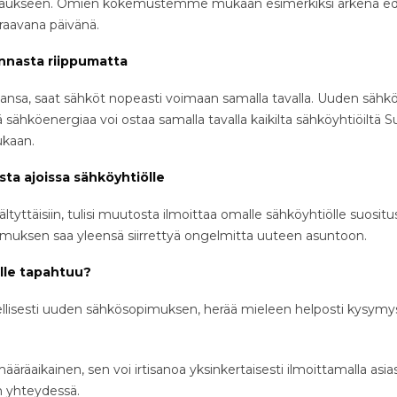
ilaukseen. Omien kokemustemme mukaan esimerkiksi arkena edell
raavana päivänä.
nnasta riippumatta
hansa, saat sähköt nopeasti voimaan samalla tavalla. Uuden sä
llä sähköenergiaa voi ostaa samalla tavalla kaikilta sähköyhtiöiltä
kaan.
sta ajoissa sähköyhtiölle
vältyttäisiin, tulisi muutosta ilmoittaa omalle sähköyhtiölle suos
muksen saa yleensä siirrettyä ongelmitta uuteen asuntoon.
lle tapahtuu?
ellisesti uuden sähkösopimuksen, herää mieleen helposti kysymys
?
äaikainen, sen voi irtisanoa yksinkertaisesti ilmoittamalla asiast
 yhteydessä.