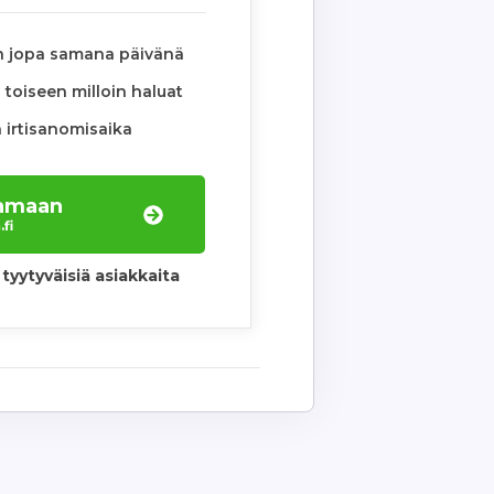
n jopa samana päivänä
toiseen milloin haluat
 irtisanomisaika
laamaan
fi
tyytyväisiä asiakkaita