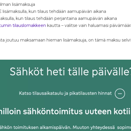
 ilman lisämaksuja
€ lisämaksulla, kun tilaus tehdään aamupäivän aikana
aksulla, kun tilaus tehdään perjantaina aamupäivän aikana
tumin tilauslomakkeen
kautta – valitse vain haluamasi päivämäär
sesta joutuu maksamaan hieman lisämaksuja, on tämä maksu se