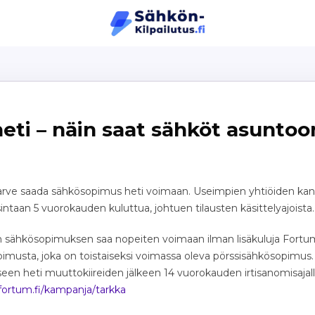
ti – näin saat sähköt asuntoon
ä
rve saada sähkösopimus heti voimaan. Useimpien yhtiöiden kan
ntaan 5 vuorokauden kuluttua, johtuen tilausten käsittelyajoista.
hkösopimuksen saa nopeiten voimaan ilman lisäkuluja Fortumi
imusta, joka on toistaiseksi voimassa oleva pörssisähkösopimus.
iseen heti muuttokiireiden jälkeen 14 vuorokauden irtisanomisajal
fortum.fi/kampanja/tarkka