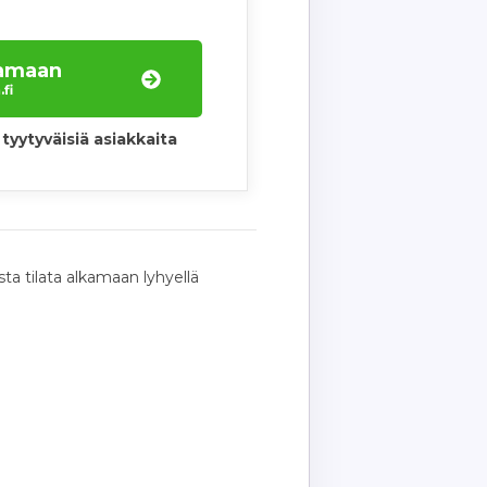
laamaan
fi
tyytyväisiä asiakkaita
ta tilata alkamaan lyhyellä