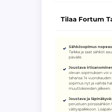
Tilaa Fortum T
Sähkösopimus nopeast
Tarkka ja saat sähköt asu
päivälle.
Joustava irtisanomine
olevan sopimuksen voi va
tahansa 14 vuorokauden ir
sopimus nyt ja vaihda h
muuttokiireiden jälkeen.
Joustava ja läpinäkyvä
perustuen pörssisähkön t
välityspalkkioon. Lisäpalve