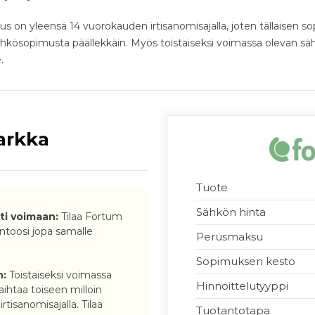
us on yleensä 14 vuorokauden irtisanomisajalla, joten tällaisen s
hkösopimusta päällekkäin. Myös toistaiseksi voimassa olevan sä
.
arkka
Tuote
Sähkön hinta
i voimaan:
Tilaa Fortum
ntoosi jopa samalle
Perusmaksu
Sopimuksen kesto
n:
Toistaiseksi voimassa
Hinnoittelutyyppi
ihtaa toiseen milloin
tisanomisajalla. Tilaa
Tuotantotapa